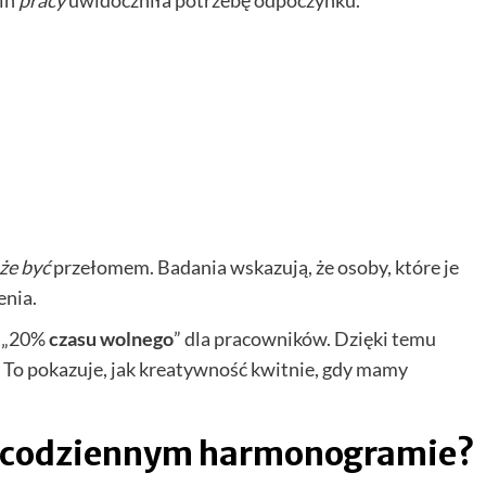
zin
pracy
uwidoczniła potrzebę odpoczynku.
że być
przełomem. Badania wskazują, że osoby, które je
enia.
m „20%
czasu wolnego
” dla pracowników. Dzięki temu
. To pokazuje, jak kreatywność kwitnie, gdy mamy
 w codziennym harmonogramie?