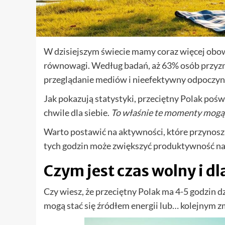
W dzisiejszym świecie mamy coraz więcej obo
równowagi. Według badań, aż 63% osób przyznaj
przeglądanie mediów i nieefektywny odpoczyn
Jak pokazują statystyki, przeciętny Polak poświę
chwile dla siebie.
To właśnie te momenty mogą s
Warto postawić na aktywności, które przynoszą
tych godzin może zwiększyć produktywność naw
Czym jest czas wolny i d
Czy wiesz, że przeciętny Polak ma 4-5 godzin 
mogą stać się źródłem energii lub… kolejnym 