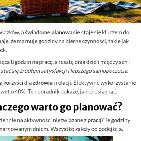
wiązków, a
świadome planowanie
staje się kluczem do
e, że marnuje godziny na bierne czynności, takie jak
ek.
ca 8 godzin na pracę, a resztę dnia dzieli między sen i
tać się źródłem satysfakcji i lepszego samopoczucia.
 korzyści dla
zdrowia
i relacji. Efektywne wykorzystanie
et o 40%. Ten poradnik pokaże, jak to osiągnąć.
laczego warto go planować?
dziennie na aktywności niezwiązane z
pracą
? Te godziny
zmarnowanym dniem. Wszystko zależy od podejścia.