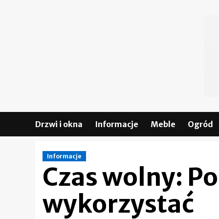
Skip
to
content
Drzwi i okna
Informacje
Meble
Ogród
Informacje
Czas wolny: Po
wykorzystać