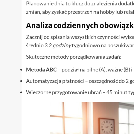
Planowanie dnia to klucz do znalezienia doda
zmian, aby zyskać przestrzeń na hobby lub rela
Analiza codziennych obowiąz
Zacznij od spisania wszystkich czynności wyko
średnio 3.2
godziny
tygodniowo na poszukiwan
Skuteczne metody porządkowania zadań:
Metoda ABC
– podział na pilne (A), ważne (B) i
Automatyzacja płatności – oszczędność do 2 g
Wieczorne przygotowanie ubrań – 45 minut t