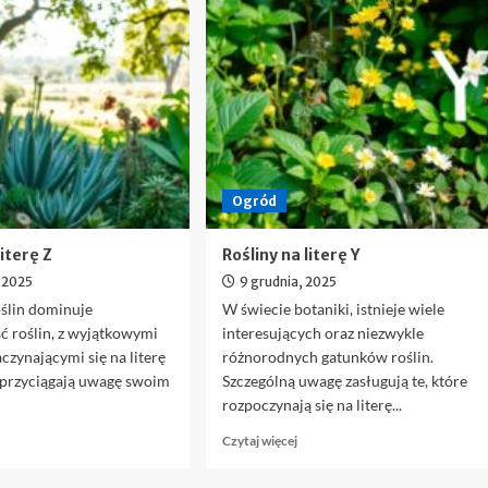
lektrycznego
by
było
ak
funkcjonalne?
amki
niazdka
arlik
pływają
a
Ogród
ranżację
nętrz?
literę Z
Rośliny na literę Y
, 2025
9 grudnia, 2025
oślin dominuje
W świecie botaniki, istnieje wiele
ć roślin, z wyjątkowymi
interesujących oraz niezwykle
czynającymi się na literę
różnorodnych gatunków roślin.
y przyciągają uwagę swoim
Szczególną uwagę zasługują te, które
rozpoczynają się na literę...
owiedz
Dowiedz
Czytaj więcej
ę
się
ięcej
więcej