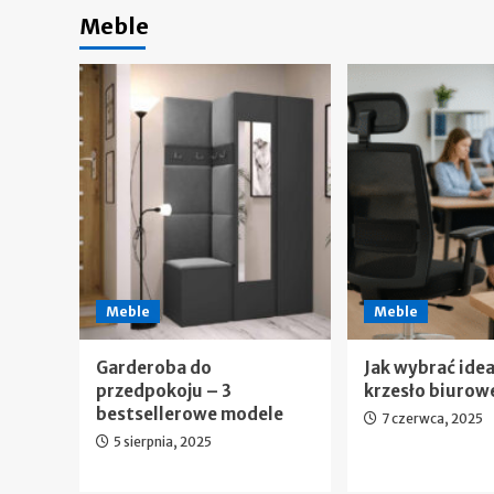
Meble
Meble
Meble
Garderoba do
Jak wybrać ide
przedpokoju – 3
krzesło biurow
bestsellerowe modele
7 czerwca, 2025
5 sierpnia, 2025