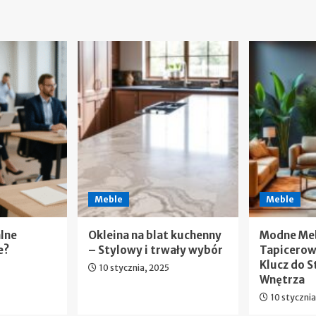
Meble
Meble
alne
Okleina na blat kuchenny
Modne Me
e?
– Stylowy i trwały wybór
Tapicerow
Klucz do 
10 stycznia, 2025
Wnętrza
10 styczni