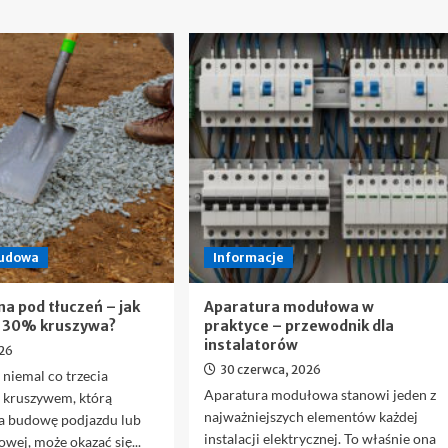
budowa
Informacje
a pod tłuczeń – jak
Aparatura modułowa w
ć 30% kruszywa?
praktyce – przewodnik dla
instalatorów
026
30 czerwca, 2026
 niemal co trzecia
Aparatura modułowa stanowi jeden z
z kruszywem, którą
najważniejszych elementów każdej
a budowę podjazdu lub
instalacji elektrycznej. To właśnie ona
owej, może okazać się...