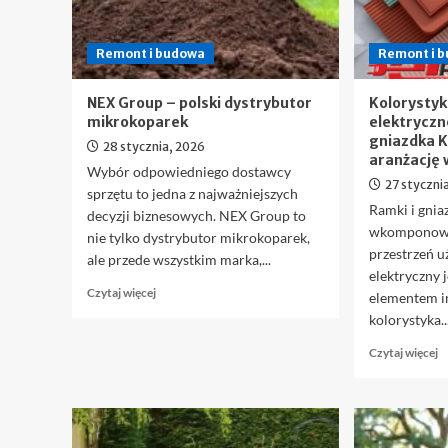
roku
fa
iz
Remont i budowa
Remont i 
s
z
i
NEX Group – polski dystrybutor
Kolorystyk
p
mikrokoparek
elektryczn
gniazdka K
28 stycznia, 2026
aranżację 
Wybór odpowiedniego dostawcy
27 styczni
sprzętu to jedna z najważniejszych
Ramki i gnia
decyzji biznesowych. NEX Group to
wkomponowu
nie tylko dystrybutor mikrokoparek,
przestrzeń u
ale przede wszystkim marka,...
elektryczny 
Dowiedz
Czytaj więcej
elementem in
się
kolorystyka..
więcej
o
D
Czytaj więcej
NEX
si
Group
w
–
o
polski
K
dystrybutor
o