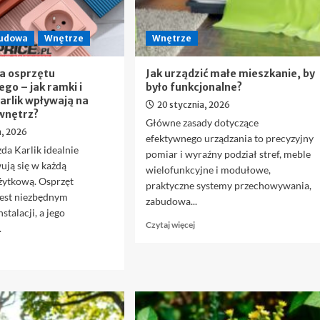
rb,
olacji,
budowa
Wnętrze
Wnętrze
uchej
abudowy
a osprzętu
Jak urządzić małe mieszkanie, by
łyte
ego – jak ramki i
było funkcjonalne?
arlik wpływają na
20 stycznia, 2026
wnętrz?
Główne zasady dotyczące
a, 2026
efektywnego urządzania to precyzyjny
zda Karlik idealnie
pomiar i wyraźny podział stref, meble
ją się w każdą
wielofunkcyjne i modułowe,
żytkową. Osprzęt
praktyczne systemy przechowywania,
jest niezbędnym
zabudowa...
stalacji, a jego
Dowiedz
Czytaj więcej
.
się
owiedz
więcej
ę
o
ięcej
Jak
urządzić
olorystyka
małe
sprzętu
mieszkanie,