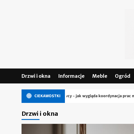
Skip
to
content
Drzwi i okna
Informacje
Meble
Ogród
podwykonawcy – jak wygląda koordynacja prac na budowie?
CIEKAWOSTKI
Drzwi i okna