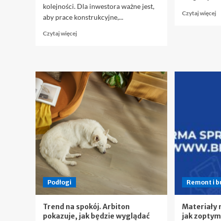
kolejności. Dla inwestora ważne jest,
D
Czytaj więcej
aby prace konstrukcyjne,...
si
w
Dowiedz
Czytaj więcej
o
się
G
więcej
p
o
t
Generalny
–
wykonawca
j
a
o
podwykonawcy
3
–
k
jak
wygląda
koordynacja
prac
na
budowie?
Podłogi
Remont i 
Trend na spokój. Arbiton
Materiały 
pokazuje, jak będzie wyglądać
jak zoptym