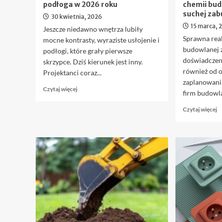
podłoga w 2026 roku
chemii budo
suchej zab
30 kwietnia, 2026
15 marca, 
Jeszcze niedawno wnętrza lubiły
Sprawna real
mocne kontrasty, wyraziste usłojenie i
budowlanej z
podłogi, które grały pierwsze
doświadczen
skrzypce. Dziś kierunek jest inny.
również od 
Projektanci coraz...
zaplanowani
Dowiedz
Czytaj więcej
firm budowla
się
więcej
D
Czytaj więcej
o
si
Trend
w
na
o
spokój.
M
Arbiton
r
pokazuje,
w
jak
h
będzie
j
wyglądać
z
podłoga
z
w
c
2026
b