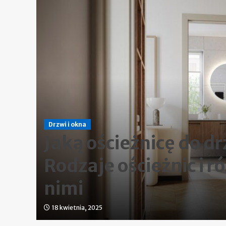
Drzwi i okna
Jaką ościeżnicę do d
e
Rodzaje ościeżnic i r
nimi
18 kwietnia, 2025