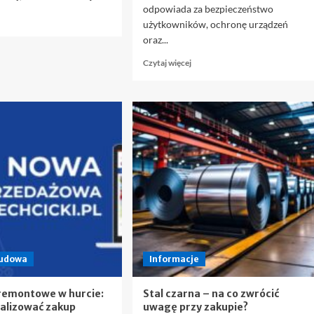
odpowiada za bezpieczeństwo
owiedz
użytkowników, ochronę urządzeń
ę
oraz...
ięcej
Dowiedz
Czytaj więcej
eowłóknina
się
od
więcej
łuczeń
o
Aparatura
ak
modułowa
szczędzić
w
0%
praktyce
ruszywa?
–
przewodnik
dla
instalatorów
budowa
Informacje
remontowe w hurcie:
Stal czarna – na co zwrócić
alizować zakup
uwagę przy zakupie?