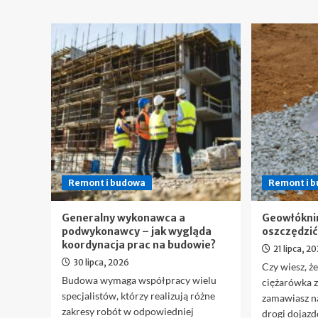
Remont i budowa
Remont i 
Generalny wykonawca a
Geowłóknin
podwykonawcy – jak wygląda
oszczędzi
koordynacja prac na budowie?
21 lipca, 2
30 lipca, 2026
Czy wiesz, że
Budowa wymaga współpracy wielu
ciężarówka 
specjalistów, którzy realizują różne
zamawiasz n
zakresy robót w odpowiedniej
drogi dojazd