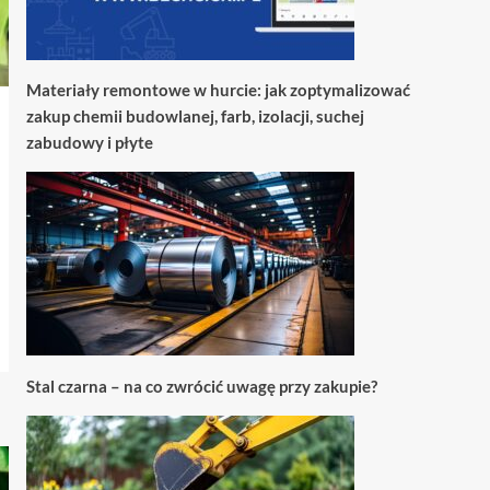
Materiały remontowe w hurcie: jak zoptymalizować
zakup chemii budowlanej, farb, izolacji, suchej
zabudowy i płyte
Stal czarna – na co zwrócić uwagę przy zakupie?