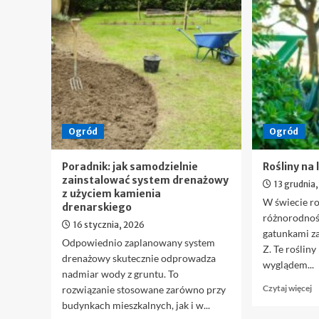
mikrokoparek
e
–
j
r
i
g
K
w
n
Ogród
Ogród
a
w
Poradnik: jak samodzielnie
Rośliny na 
zainstalować system drenażowy
13 grudnia
z użyciem kamienia
W świecie r
drenarskiego
różnorodnoś
16 stycznia, 2026
gatunkami za
Odpowiednio zaplanowany system
Z. Te roślin
drenażowy skutecznie odprowadza
wyglądem...
nadmiar wody z gruntu. To
D
Czytaj więcej
rozwiązanie stosowane zarówno przy
si
budynkach mieszkalnych, jak i w...
w