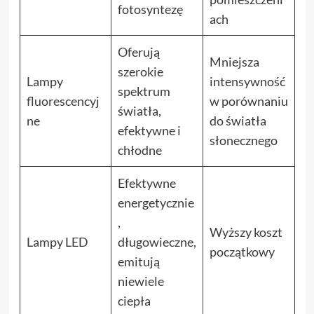
fotosyntezę
ach
Oferują
Mniejsza
szerokie
Lampy
intensywność
spektrum
fluorescencyj
w porównaniu
światła,
ne
do światła
efektywne i
słonecznego
chłodne
Efektywne
energetycznie
,
Wyższy koszt
Lampy LED
długowieczne,
początkowy
emitują
niewiele
ciepła