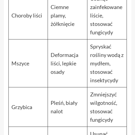
Ciemne
zainfekowane
Choroby liści
plamy,
liście,
żółknięcie
stosować
fungicydy
Spryskać
Deformacja
rośliny wodą z
Mszyce
liści, lepkie
mydłem,
osady
stosować
insektycydy
Zmniejszyć
Pleśń, biały
wilgotność,
Grzybica
nalot
stosować
fungicydy
Usunąć