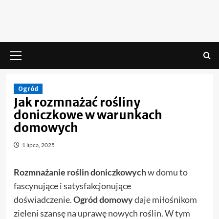
Skip
to
content
Menu
główne
Ogród
Jak rozmnażać rośliny
doniczkowe w warunkach
domowych
1 lipca, 2025
Rozmnażanie roślin doniczkowych
w domu to
fascynujące i satysfakcjonujące
doświadczenie.
Ogród domowy
daje miłośnikom
zieleni szansę na uprawę nowych roślin. W tym