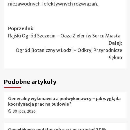
niezawodnych i efektywnych rozwiązań.
Zobacz
Poprzedni:
Rajski Ogród Szczecin – Oaza Zieleni w Sercu Miasta
wpisy
Dalej:
Ogród Botaniczny w Łodzi – Odkryj Przyrodnicze
Piękno
Podobne artykuły
Generalny wykonawca a podwykonawcy – jak wygląda
koordynacja prac na budowie?
30 lipca, 2026
Geowłóknina pod tłuczeń – jak oszczędzić 30%