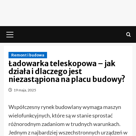
Skip
to
content
Menu
główne
Remont i budowa
Ładowarka teleskopowa – jak
działa i dlaczego jest
niezastąpiona na placu budowy?
19 maja, 2025
Współczesny rynek budowlany wymaga maszyn
wielofunkcyjnych, które są w stanie sprostać
różnorodnym zadaniom w trudnych warunkach.
Jednym z najbardziej wszechstronnych urządzeń w