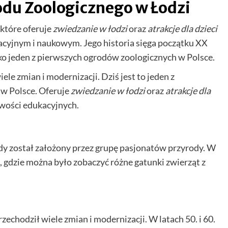
odu Zoologicznego w Łodzi
 które oferuje
zwiedzanie w łodzi
oraz
atrakcje dla dzieci
cyjnym i naukowym. Jego historia sięga początku XX
ako jeden z pierwszych ogrodów zoologicznych w Polsce.
le zmian i modernizacji. Dziś jest to jeden z
w Polsce. Oferuje
zwiedzanie w łodzi
oraz
atrakcje dla
liwości edukacyjnych.
dy został założony przez grupę pasjonatów przyrody. W
 gdzie można było zobaczyć różne gatunki zwierząt z
zechodził wiele zmian i modernizacji. W latach 50. i 60.