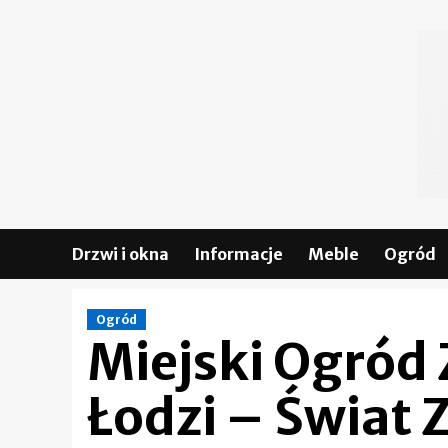
Skip
to
content
Drzwi i okna
Informacje
Meble
Ogród
Ogród
Miejski Ogród
Łodzi – Świat 