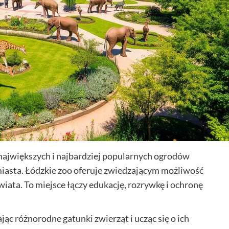
 największych i najbardziej popularnych ogrodów
iasta. Łódzkie zoo oferuje zwiedzającym możliwość
iata. To miejsce łączy edukację, rozrywkę i ochronę
ąc różnorodne gatunki zwierząt i ucząc się o ich