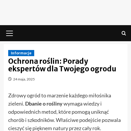
Skip
to
content
Menu
główne
Informacje
Ochrona roślin: Porady
ekspertów dla Twojego ogrodu
24 maja, 2025
Zdrowy ogród to marzenie każdego miłośnika
zieleni.
Dbanie o rośliny
wymaga wiedzy i
odpowiednich metod, które pomogą uniknąć
chorób i szkodników. Właściwe podejście pozwala
cieszyć się pięknem natury przez cały rok.