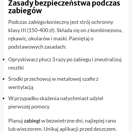
Zasady bezpieczeństwa podczas
zabiegów
Podczas
zabiegu
konieczny jest strój ochronny
klasy III (150-400 zł). Składa się on z kombinezonu,
rękawic, okularów i maski. Pamiętaj o
podstawowych zasadach:
Opryskiwacz płucz 3 razy po zabiegu i zneutralizuj
resztki
Środki przechowuj w metalowej szafie z
wentylacją
W przypadku skażenia natychmiast udziel
pierwszej pomocy
Planuj
zabiegi
w bezwietrzne dni, najlepiej rano
lub wieczorem. Unikaj aplikacji przed deszczem.