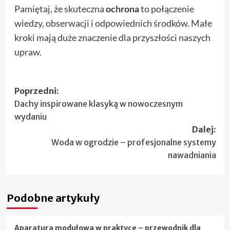
Pamiętaj, że skuteczna
ochrona
to połączenie
wiedzy, obserwacji i odpowiednich środków. Małe
kroki mają duże znaczenie dla przyszłości naszych
upraw.
Zobacz
Poprzedni:
Dachy inspirowane klasyką w nowoczesnym
wpisy
wydaniu
Dalej:
Woda w ogrodzie – profesjonalne systemy
nawadniania
Podobne artykuły
Aparatura modułowa w praktyce – przewodnik dla