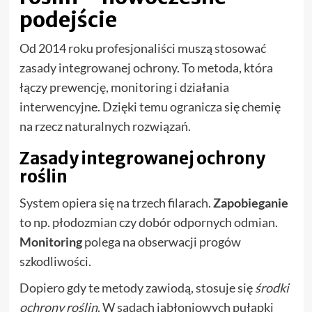
podejście
Od 2014 roku profesjonaliści muszą stosować
zasady integrowanej ochrony. To metoda, która
łączy prewencję, monitoring i działania
interwencyjne. Dzięki temu ogranicza się chemię
na rzecz naturalnych rozwiązań.
Zasady integrowanej ochrony
roślin
System opiera się na trzech filarach.
Zapobieganie
to np. płodozmian czy dobór odpornych odmian.
Monitoring
polega na obserwacji progów
szkodliwości.
Dopiero gdy te metody zawiodą, stosuje się
środki
ochrony roślin
. W sadach jabłoniowych pułapki