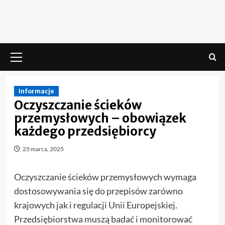
Skip
to
content
Menu
główne
Informacje
Oczyszczanie ścieków
przemysłowych – obowiązek
każdego przedsiębiorcy
25 marca, 2025
Oczyszczanie ścieków przemysłowych wymaga
dostosowywania się do przepisów zarówno
krajowych jak i regulacji Unii Europejskiej.
Przedsiębiorstwa muszą badać i monitorować