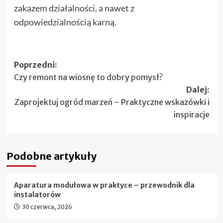
zakazem działalności, a nawet z
odpowiedzialnością karną.
Zobacz
Poprzedni:
Czy remont na wiosnę to dobry pomysł?
wpisy
Dalej:
Zaprojektuj ogród marzeń – Praktyczne wskazówki i
inspiracje
Podobne artykuły
Aparatura modułowa w praktyce – przewodnik dla
instalatorów
30 czerwca, 2026