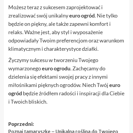
Możesz teraz z sukcesem zaprojektować i
zrealizować swój unikalny
euro ogród
. Nie tylko
będzie on piękny, ale także zapewni komfort i
relaks. Ważne jest, aby styl i wyposażenie
odpowiadały Twoim preferencjom oraz warunkom
klimatycznym i charakterystyce działki.
Życzymy sukcesu w tworzeniu Twojego
wymarzonego
euro ogrodu
. Zachęcamy do
dzielenia się efektami swojej pracy z innymi
miłośnikami pięknych ogrodów. Niech Twój
euro
ogród
będzie źródłem radości i inspiracji dla Ciebie
i Twoich bliskich.
Zobacz
Poprzedni:
Poznaj tamaryszkę – Unikalna roślina do Twojego