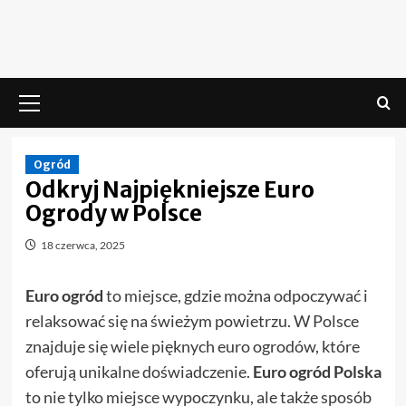
Skip
to
content
Menu
główne
Ogród
Odkryj Najpiękniejsze Euro
Ogrody w Polsce
18 czerwca, 2025
Euro ogród
to miejsce, gdzie można odpoczywać i
relaksować się na świeżym powietrzu. W Polsce
znajduje się wiele pięknych euro ogrodów, które
oferują unikalne doświadczenie.
Euro ogród Polska
to nie tylko miejsce wypoczynku, ale także sposób