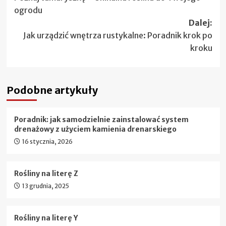
wpisy
ogrodu
Dalej:
Jak urządzić wnętrza rustykalne: Poradnik krok po
kroku
Podobne artykuły
Poradnik: jak samodzielnie zainstalować system
drenażowy z użyciem kamienia drenarskiego
16 stycznia, 2026
Rośliny na literę Z
13 grudnia, 2025
Rośliny na literę Y