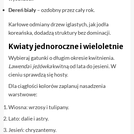
Dereń biały
– ozdobny przez cały rok.
Karłowe odmiany drzew iglastych, jak jodła
koreańska, dodadzą struktury bez dominacji.
Kwiaty jednoroczne i wieloletnie
Wybieraj gatunki o długim okresie kwitnienia.
Lawenda
i
jeżówka
kwitną od lata do jesieni. W
cieniu sprawdzą się hosty.
Dla ciągłości kolorów zaplanuj nasadzenia
warstwowe:
Wiosna: wrzosy i tulipany.
Lato: dalie i astry.
Jesień: chryzantemy.