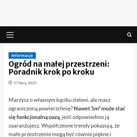
Skip
to
content
Menu
główne
Informacje
Ogród na małej przestrzeni:
Poradnik krok po kroku
17 lipca, 2025
Marzysz o własnym kąciku zieleni, ale masz
ograniczoną powierzchnię?
Nawet 5m² może stać
się funkcjonalną oazą
, jeśli odpowiednio ją
zaaranżujesz. Współczesne trendy pokazują, że
małe przestrzenie mogą być równie piękne i