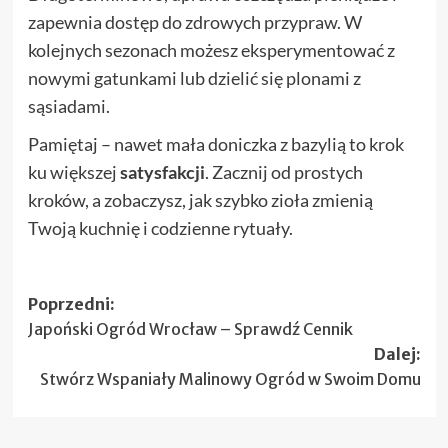
zapewnia dostęp do zdrowych przypraw. W
kolejnych sezonach możesz eksperymentować z
nowymi gatunkami lub dzielić się plonami z
sąsiadami.
Pamiętaj – nawet mała doniczka z bazylią to krok
ku większej
satysfakcji
. Zacznij od prostych
kroków, a zobaczysz, jak szybko zioła zmienią
Twoją kuchnię i codzienne rytuały.
Zobacz
Poprzedni:
Japoński Ogród Wrocław – Sprawdź Cennik
wpisy
Dalej:
Stwórz Wspaniały Malinowy Ogród w Swoim Domu