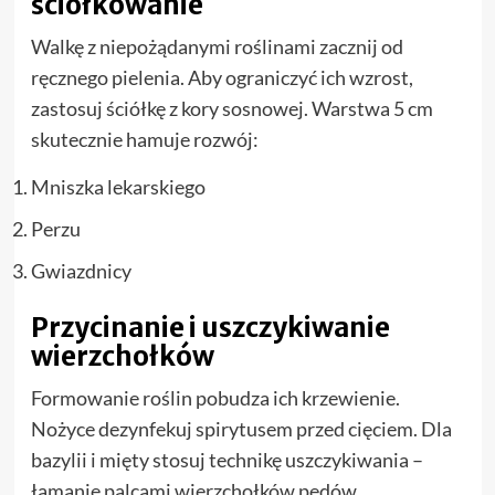
ściółkowanie
Walkę z niepożądanymi roślinami zacznij od
ręcznego pielenia. Aby ograniczyć ich wzrost,
zastosuj ściółkę z kory sosnowej. Warstwa 5 cm
skutecznie hamuje rozwój:
Mniszka lekarskiego
Perzu
Gwiazdnicy
Przycinanie i uszczykiwanie
wierzchołków
Formowanie roślin pobudza ich krzewienie.
Nożyce dezynfekuj spirytusem przed cięciem. Dla
bazylii i mięty stosuj technikę uszczykiwania –
łamanie palcami wierzchołków pędów.