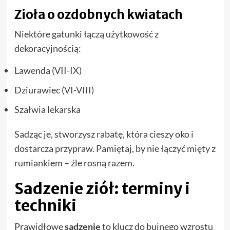
Zioła o ozdobnych kwiatach
Niektóre gatunki łączą użytkowość z
dekoracyjnością:
Lawenda (VII-IX)
Dziurawiec (VI-VIII)
Szałwia lekarska
Sadząc je, stworzysz rabatę, która cieszy oko i
dostarcza przypraw. Pamiętaj, by nie łączyć mięty z
rumiankiem – źle rosną razem.
Sadzenie ziół: terminy i
techniki
Prawidłowe
sadzenie
to klucz do bujnego wzrostu