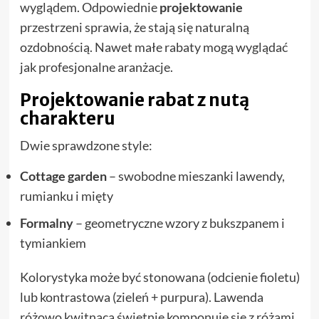
wyglądem. Odpowiednie
projektowanie
przestrzeni sprawia, że stają się naturalną
ozdobnością. Nawet małe rabaty mogą wyglądać
jak profesjonalne aranżacje.
Projektowanie rabat z nutą
charakteru
Dwie sprawdzone style:
Cottage garden
– swobodne mieszanki lawendy,
rumianku i mięty
Formalny
– geometryczne wzory z bukszpanem i
tymiankiem
Kolorystyka może być stonowana (odcienie fioletu)
lub kontrastowa (zieleń + purpura). Lawenda
różowo kwitnąca świetnie komponuje się z różami.