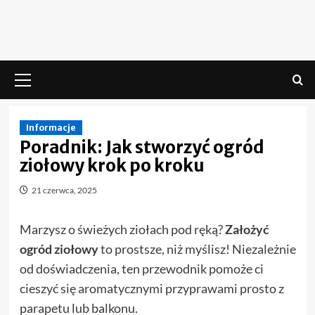
Skip
to
content
Menu
główne
Informacje
Poradnik: Jak stworzyć ogród
ziołowy krok po kroku
21 czerwca, 2025
Marzysz o świeżych ziołach pod ręką?
Założyć
ogród ziołowy
to prostsze, niż myślisz! Niezależnie
od doświadczenia, ten przewodnik pomoże ci
cieszyć się aromatycznymi przyprawami prosto z
parapetu lub balkonu.