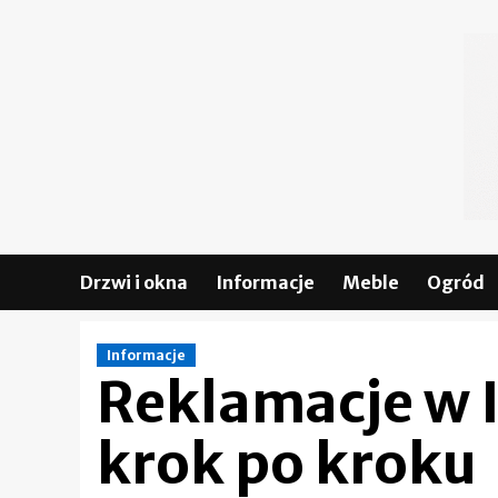
Skip
to
content
Drzwi i okna
Informacje
Meble
Ogród
Informacje
Reklamacje w 
krok po kroku