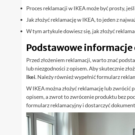
Proces reklamacji w IKEA może być prosty, jeśl
Jak złożyć reklamację w IKEA, to jeden z najw
W tym artykule dowiesz się, jak złożyć reklam
Podstawowe informacje 
Przed złożeniem reklamacji, warto znać podst
lub niezgodności z opisem. Aby skutecznie złoż
Ikei
. Należy również wypełnić formularz rekl
W IKEA można złożyć reklamację lub zwrócić p
opisem, a zwrot to zwrócenie produktu bez pod
formularz reklamacyjny i dostarczyć dokumenty