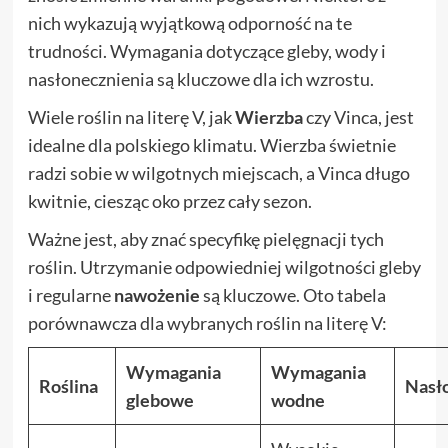
nich wykazują wyjątkową odporność na te
trudności. Wymagania dotyczące gleby, wody i
nasłonecznienia są kluczowe dla ich wzrostu.
Wiele roślin na literę V, jak
Wierzba
czy Vinca, jest
idealne dla polskiego klimatu. Wierzba świetnie
radzi sobie w wilgotnych miejscach, a Vinca długo
kwitnie, ciesząc oko przez cały sezon.
Ważne jest, aby znać specyfikę pielęgnacji tych
roślin. Utrzymanie odpowiedniej wilgotności gleby
i regularne
nawożenie
są kluczowe. Oto tabela
porównawcza dla wybranych roślin na literę V:
Wymagania
Wymagania
Roślina
Nasł
glebowe
wodne