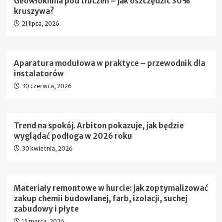
Geowłóknina pod tłuczeń – jak oszczędzić 30%
kruszywa?
21 lipca, 2026
Aparatura modułowa w praktyce – przewodnik dla
instalatorów
30 czerwca, 2026
Trend na spokój. Arbiton pokazuje, jak będzie
wyglądać podłoga w 2026 roku
30 kwietnia, 2026
Materiały remontowe w hurcie: jak zoptymalizować
zakup chemii budowlanej, farb, izolacji, suchej
zabudowy i płyte
15 marca, 2026