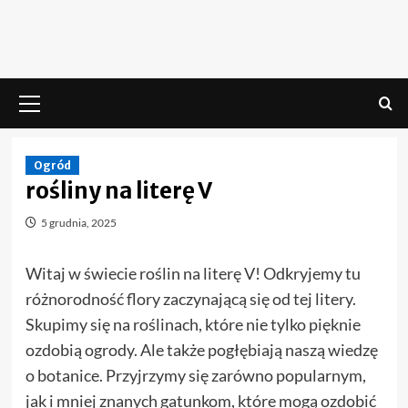
Skip
to
content
Menu
główne
Ogród
rośliny na literę V
5 grudnia, 2025
Witaj w świecie roślin na literę V! Odkryjemy tu
różnorodność flory zaczynającą się od tej litery.
Skupimy się na roślinach, które nie tylko pięknie
ozdobią ogrody. Ale także pogłębiają naszą wiedzę
o botanice. Przyjrzymy się zarówno popularnym,
jak i mniej znanych gatunkom, które mogą ozdobić