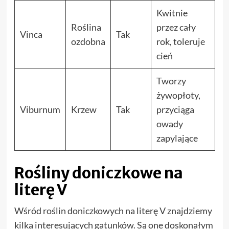
Kwitnie
Roślina
przez cały
Vinca
Tak
ozdobna
rok, toleruje
cień
Tworzy
żywopłoty,
Viburnum
Krzew
Tak
przyciąga
owady
zapylające
Rośliny doniczkowe na
literę V
Wśród roślin doniczkowych na literę V znajdziemy
kilka interesujących gatunków. Są one doskonałym