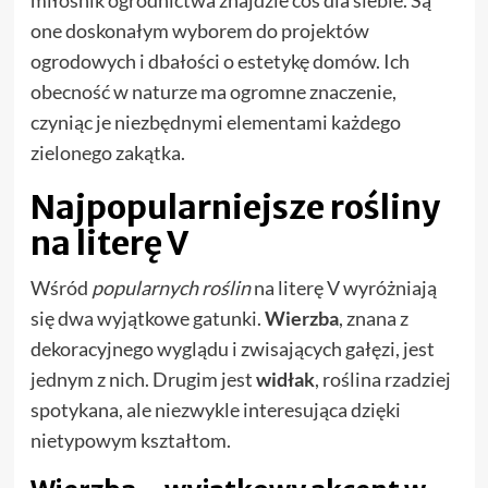
miłośnik ogrodnictwa znajdzie coś dla siebie. Są
one doskonałym wyborem do projektów
ogrodowych i dbałości o estetykę domów. Ich
obecność w naturze ma ogromne znaczenie,
czyniąc je niezbędnymi elementami każdego
zielonego zakątka.
Najpopularniejsze rośliny
na literę V
Wśród
popularnych roślin
na literę V wyróżniają
się dwa wyjątkowe gatunki.
Wierzba
, znana z
dekoracyjnego wyglądu i zwisających gałęzi, jest
jednym z nich. Drugim jest
widłak
, roślina rzadziej
spotykana, ale niezwykle interesująca dzięki
nietypowym kształtom.