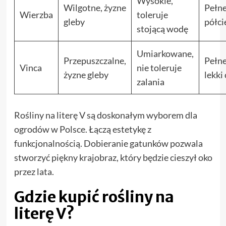
Wysokie,
Wilgotne, żyzne
Pełne
Wierzba
toleruje
gleby
półci
stojącą wodę
Umiarkowane,
Przepuszczalne,
Pełne
Vinca
nie toleruje
żyzne gleby
lekki 
zalania
Rośliny na literę V są doskonałym wyborem dla
ogrodów w Polsce. Łączą estetykę z
funkcjonalnością. Dobieranie gatunków pozwala
stworzyć piękny krajobraz, który będzie cieszył oko
przez lata.
Gdzie kupić rośliny na
literę V?