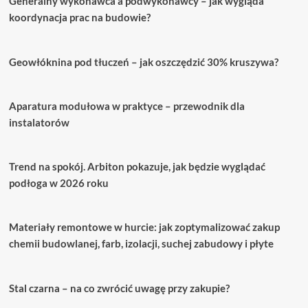
Generalny wykonawca a podwykonawcy – jak wygląda
kuchenny
Castorama
koordynacja prac na budowie?
–
Najlepszy
wybór
Geowłóknina pod tłuczeń – jak oszczędzić 30% kruszywa?
do
Twojej
kuchni
Aparatura modułowa w praktyce – przewodnik dla
instalatorów
Trend na spokój. Arbiton pokazuje, jak będzie wyglądać
podłoga w 2026 roku
Materiały remontowe w hurcie: jak zoptymalizować zakup
chemii budowlanej, farb, izolacji, suchej zabudowy i płyte
Stal czarna – na co zwrócić uwagę przy zakupie?