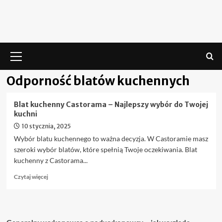
Skip
to
content
Menu
główne
Odporność blatów kuchennych
Blat kuchenny Castorama – Najlepszy wybór do Twojej
kuchni
10 stycznia, 2025
Wybór blatu kuchennego to ważna decyzja. W Castoramie masz
szeroki wybór blatów, które spełnią Twoje oczekiwania. Blat
kuchenny z Castorama...
Dowiedz
Czytaj więcej
się
więcej
o
Blat