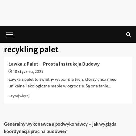
Skip
to
content
Menu
główne
recykling palet
Ławka z Palet – Prosta Instrukcja Budowy
10 stycznia, 2025
Ławka z palet to świetny wybór dla tych, którzy chcą mieć
unikalne i ekologiczne meble w ogrodzie. Są one tanie...
Dowiedz
Czytaj więcej
się
więcej
o
Ławka
Generalny wykonawca a podwykonawcy – jak wygląda
z
Palet
koordynacja prac na budowie?
–