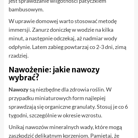
jest sprawdzanie wilgotności patyczkiem
bambusowym.
W uprawie domowej warto stosować metodę
immersji. Zanurz doniczkę w wodzie na kilka
minut, a następnie odczekaj, aż nadmiar wody
odpłynie. Latem zabieg powtarzaj co 2-3 dni, zimą
rzadziej.
Nawożenie: jakie nawozy
wybrać?
Nawozy
są niezbędne dla zdrowia roślin. W
przypadku miniaturowych form najlepiej
sprawdzają się organiczne granulaty. Stosuj je co 6
tygodni, szczególnie w okresie wzrostu.
Unikaj nawozów mineralnych wady, które mogą
zaszkodzić delikatnym korzeniom. Pamiętaj, że