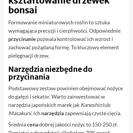
kształtowanie drzewek
bonsai
Formowanie miniaturowych roślin to sztuka
wymagająca precyzji i cierpliwości. Odpowiednie
przycinanie
pozwala kontrolować ich wzrost i
zachować pożądaną formę. To kluczowy element
pielęgnacji drzew.
Narzędzia niezbędne do
przycinania
Podstawowy zestaw powinien obejmować nożyce
do gałęzi i sekator. Warto zainwestować w
narzędzia japońskich marek jak
Kaneshin
lub
Masakuni
. Ich
narzędzia
zapewniają czyste cięcia.
Średnia
cena
dobrej jakości nożyc to 150-250 zł.
Pamiętaj o dezynfekcji alkoholem 70% przed