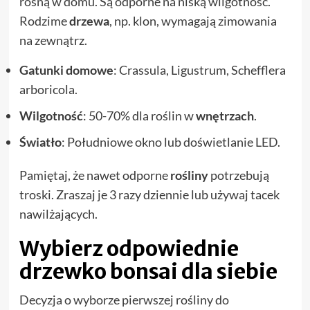
rosną w domu. Są odporne na niską wilgotność.
Rodzime
drzewa
, np. klon, wymagają zimowania
na zewnątrz.
Gatunki domowe
: Crassula, Ligustrum, Schefflera
arboricola.
Wilgotność
: 50-70% dla roślin w
wnętrzach
.
Światło
: Południowe okno lub doświetlanie LED.
Pamiętaj, że nawet odporne
rośliny
potrzebują
troski. Zraszaj je 3 razy dziennie lub używaj tacek
nawilżających.
Wybierz odpowiednie
drzewko bonsai dla siebie
Decyzja o wyborze pierwszej rośliny do