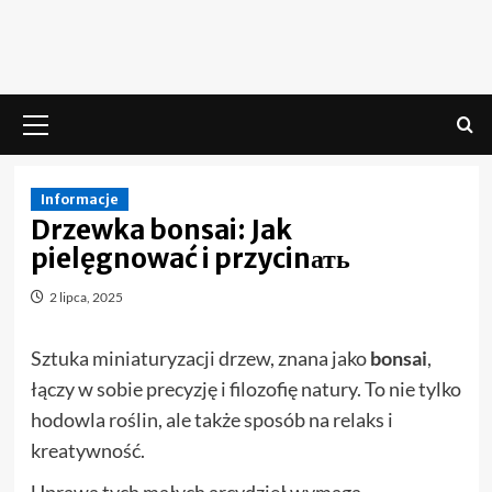
Skip
to
content
Menu
główne
Informacje
Drzewka bonsai: Jak
pielęgnować i przycinать
2 lipca, 2025
Sztuka miniaturyzacji drzew, znana jako
bonsai
,
łączy w sobie precyzję i filozofię natury. To nie tylko
hodowla roślin, ale także sposób na relaks i
kreatywność.