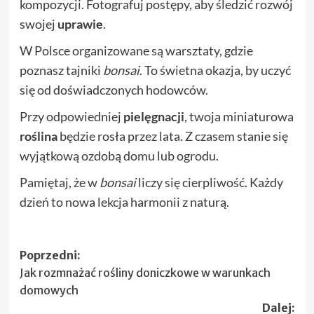
kompozycji. Fotografuj postępy, aby śledzić rozwój
swojej
uprawie
.
W Polsce organizowane są warsztaty, gdzie
poznasz tajniki
bonsai
. To świetna okazja, by uczyć
się od doświadczonych hodowców.
Przy odpowiedniej
pielęgnacji
, twoja miniaturowa
roślina
będzie rosła przez lata. Z czasem stanie się
wyjątkową ozdobą domu lub ogrodu.
Pamiętaj, że w
bonsai
liczy się cierpliwość. Każdy
dzień to nowa lekcja harmonii z naturą.
Zobacz
Poprzedni:
Jak rozmnażać rośliny doniczkowe w warunkach
wpisy
domowych
Dalej: