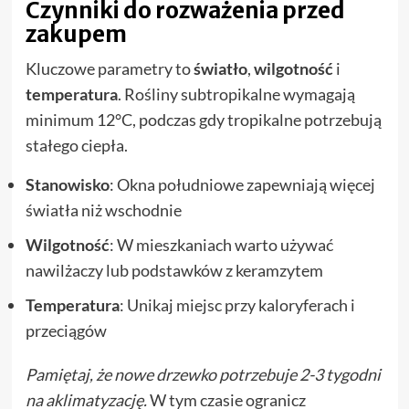
Czynniki do rozważenia przed
zakupem
Kluczowe parametry to
światło
,
wilgotność
i
temperatura
. Rośliny subtropikalne wymagają
minimum 12°C, podczas gdy tropikalne potrzebują
stałego ciepła.
Stanowisko
: Okna południowe zapewniają więcej
światła niż wschodnie
Wilgotność
: W mieszkaniach warto używać
nawilżaczy lub podstawków z keramzytem
Temperatura
: Unikaj miejsc przy kaloryferach i
przeciągów
Pamiętaj, że nowe drzewko potrzebuje 2-3 tygodni
na aklimatyzację.
W tym czasie ogranicz