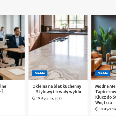
Meble
Meble
alne
Okleina na blat kuchenny
Modne Me
e?
– Stylowy i trwały wybór
Tapicerow
Klucz do 
10 stycznia, 2025
Wnętrza
10 styczni