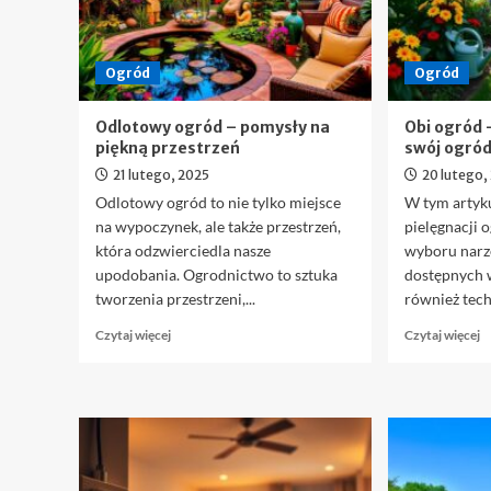
Ogród
Ogród
Odlotowy ogród – pomysły na
Obi ogród 
piękną przestrzeń
swój ogró
21 lutego, 2025
20 lutego,
Odlotowy ogród to nie tylko miejsce
W tym arty
na wypoczynek, ale także przestrzeń,
pielęgnacji 
która odzwierciedla nasze
wyboru narz
upodobania. Ogrodnictwo to sztuka
dostępnych 
tworzenia przestrzeni,...
również techn
Dowiedz
D
Czytaj więcej
Czytaj więcej
się
si
więcej
w
o
o
Odlotowy
O
ogród
o
–
–
pomysły
J