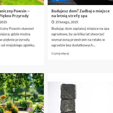
aniczny Powsin –
Budujesz dom? Zadbaj o miejsce
Piękno Przyrody
na letnią strefę spa
 2025
25 lutego, 2025
iczny Powsin stanowi
Budując dom zaplanuj miejsce na spa
iejsce, gdzie można
ogrodowe, by za kilka lat stworzyć
 w pięknie przyrody,
wymarzoną przestrzeń na relaks w
ę od miejskiego zgiełku.
ogrodzie bez dodatkowych...
Dowiedz
Czytaj więcej
się
owiedz
więcej
ę
o
ięcej
Budujesz
dom?
gród
Zadbaj
otaniczny
o
owsin
miejsce
na
aturalne
letnią
iękno
strefę
rzyrody
spa