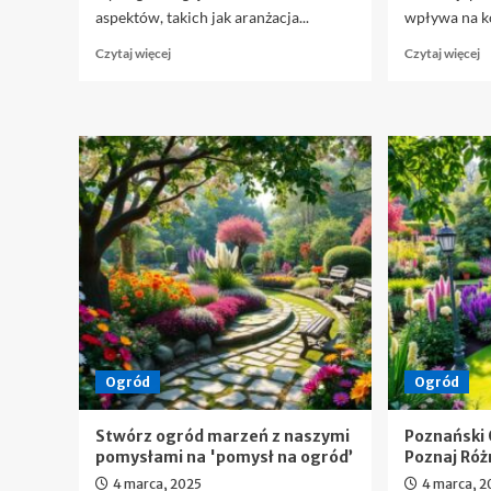
aspektów, takich jak aranżacja...
wpływa na ko
Dowiedz
D
Czytaj więcej
Czytaj więcej
się
si
więcej
w
o
o
Ogród
P
marzeń:
o
Kreuj
In
Swój
i
Idealny
p
Przestrzeń
d
na
s
Zewnątrz
o
m
Ogród
Ogród
Stwórz ogród marzeń z naszymi
Poznański 
pomysłami na 'pomysł na ogród’
Poznaj Ró
4 marca, 2025
4 marca, 2