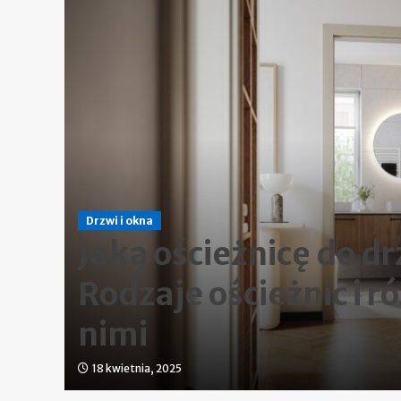
Drzwi i okna
Jaką ościeżnicę do d
e
Rodzaje ościeżnic i r
nimi
18 kwietnia, 2025