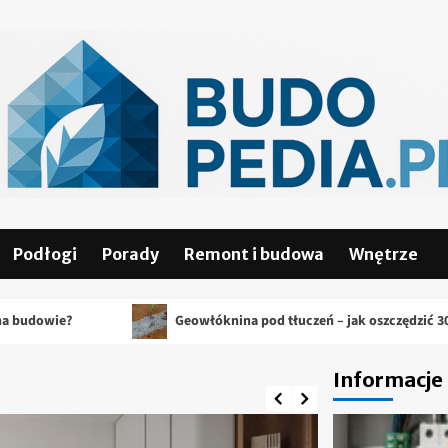
Podłogi
Porady
Remont i budowa
Wnętrze
Geowłóknina pod tłuczeń – jak oszczędzić 30% kruszywa?
Informacje