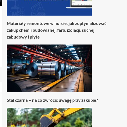
Materiały remontowe w hurcie: jak zoptymalizować
zakup chemii budowlanej, farb, izolacji, suchej
zabudowy i płyte
Stal czarna – na co zwrócić uwagę przy zakupie?