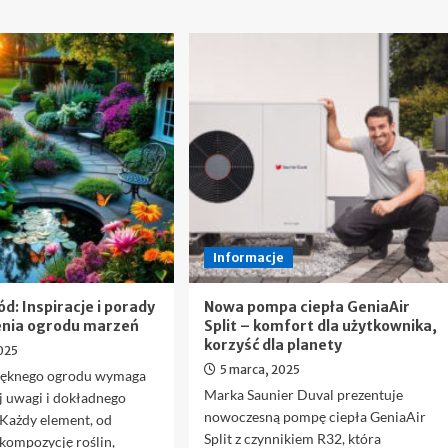
Informacje
d: Inspiracje i porady
Nowa pompa ciepła GeniaAir
enia ogrodu marzeń
Split – komfort dla użytkownika,
korzyść dla planety
025
5 marca, 2025
ięknego ogrodu wymaga
Marka Saunier Duval prezentuje
j uwagi i dokładnego
nowoczesną pompę ciepła GeniaAir
 Każdy element, od
Split z czynnikiem R32, która
 kompozycję roślin,