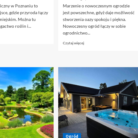
iczny w Poznaniu to
Marzenie o nowoczesnym ogrodzie
jsce, gdzie przyroda łączy
jest powszechne, gdyż daje możliwość
 miejskim. Można tu
stworzenia oazy spokoju i piękna.
actwo roślin i...
Nowoczesny ogród łączy w sobie
ogrodnictwo...
owiedz
ę
Dowiedz
Czytaj więcej
ięcej
się
więcej
oznański
o
gród
Projektuj
otaniczny
Nowoczesny
Ogród
oznaj
–
óżnorodność
Praktyczne
atury
Wskazówki
Ogród