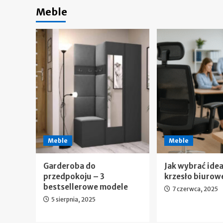
Meble
Meble
Meble
Garderoba do
Jak wybrać ide
przedpokoju – 3
krzesło biurow
bestsellerowe modele
7 czerwca, 2025
5 sierpnia, 2025