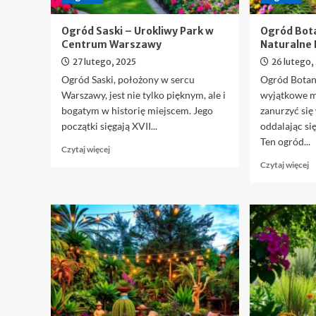
Ogród Saski – Urokliwy Park w
Ogród Bot
Centrum Warszawy
Naturalne 
27 lutego, 2025
26 lutego,
Ogród Saski, położony w sercu
Ogród Botan
Warszawy, jest nie tylko pięknym, ale i
wyjątkowe m
bogatym w historię miejscem. Jego
zanurzyć się
początki sięgają XVII...
oddalając si
Ten ogród...
Dowiedz
Czytaj więcej
się
D
Czytaj więcej
więcej
si
o
w
Ogród
o
Saski
O
–
B
Urokliwy
P
Park
–
w
N
Centrum
P
Warszawy
P