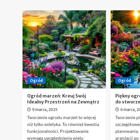
Ogród
Ogród
Ogród marzeń: Kreuj Swój
Piękny ogró
Idealny Przestrzeń na Zewnątrz
do stworz
9 marca, 2025
6 marca, 2
Tworzenie ogrodu marzeń to więcej
Tworzenie p
niż tylko estetyka. To również kwestia
szczegółowe
funkcjonalności. Projektowanie
planowania.
wymaga uwzględnienia wielu
aranżacji po