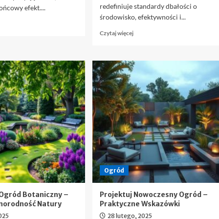
redefiniuje standardy dbałości o
ńcowy efekt....
środowisko, efektywności i...
owiedz
ę
Dowiedz
Czytaj więcej
ięcej
się
więcej
iękny
o
gród:
Nowa
spiracje
pompa
ciepła
orady
GeniaAir
o
Split
tworzenia
–
grodu
komfort
arzeń
dla
użytkownika,
korzyść
dla
Ogród
planety
Ogród Botaniczny –
Projektuj Nowoczesny Ogród –
żnorodność Natury
Praktyczne Wskazówki
025
28 lutego, 2025