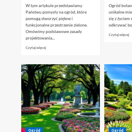
W tym artykule przedstawiamy
Ogród botan
Państwu pomysły na ogród, które
unikalne mie
pomogą stworzyć piękne i
się z życiem
funkcjonalne przestrzenie zielone.
odkrywać bog
Omówimy podstawowe zasady
D
Czytaj więcej
projektowania...
si
w
Dowiedz
Czytaj więcej
o
się
P
więcej
O
o
B
Stwórz
–
ogród
P
marzeń
R
z
N
naszymi
pomysłami
na
'pomysł
na
ogród’
Ogród
Ogród