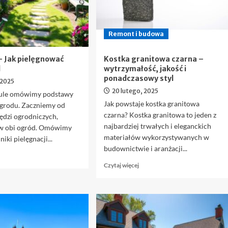
Remont i budowa
– Jak pielęgnować
Kostka granitowa czarna –
d
wytrzymałość, jakość i
ponadczasowy styl
 2025
20 lutego, 2025
kule omówimy podstawy
Jak powstaje kostka granitowa
ogrodu. Zaczniemy od
czarna? Kostka granitowa to jeden z
ędzi ogrodniczych,
najbardziej trwałych i eleganckich
w obi ogród. Omówimy
materiałów wykorzystywanych w
iki pielęgnacji...
budownictwie i aranżacji...
owiedz
ę
Dowiedz
Czytaj więcej
ięcej
się
więcej
bi
o
gród
Kostka
granitowa
ak
czarna