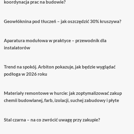
blat
koordynacja prac na budowie?
kuchenny
–
Stylowy
Geowłóknina pod tłuczeń – jak oszczędzić 30% kruszywa?
i
trwały
wybór
Aparatura modułowa w praktyce – przewodnik dla
instalatorów
Trend na spokój. Arbiton pokazuje, jak będzie wyglądać
podłoga w 2026 roku
Materiały remontowe w hurcie: jak zoptymalizować zakup
chemii budowlanej, farb, izolacji, suchej zabudowy i płyte
Stal czarna – na co zwrócić uwagę przy zakupie?