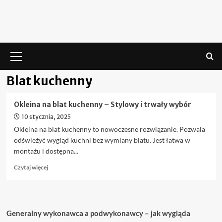
Skip
to
content
Menu
główne
Blat kuchenny
Okleina na blat kuchenny – Stylowy i trwały wybór
10 stycznia, 2025
Okleina na blat kuchenny to nowoczesne rozwiązanie. Pozwala
odświeżyć wygląd kuchni bez wymiany blatu. Jest łatwa w
montażu i dostępna...
Dowiedz
Czytaj więcej
się
więcej
o
Okleina
Generalny wykonawca a podwykonawcy – jak wygląda
na