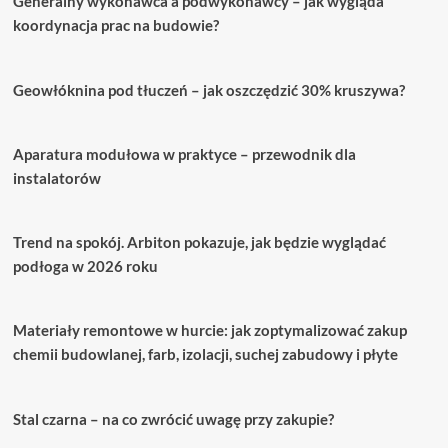
Generalny wykonawca a podwykonawcy – jak wygląda
drzwi
balkonowe
koordynacja prac na budowie?
–
proste
kroki
Geowłóknina pod tłuczeń – jak oszczędzić 30% kruszywa?
do
idealnego
dopasowania
Aparatura modułowa w praktyce – przewodnik dla
instalatorów
Trend na spokój. Arbiton pokazuje, jak będzie wyglądać
podłoga w 2026 roku
Materiały remontowe w hurcie: jak zoptymalizować zakup
chemii budowlanej, farb, izolacji, suchej zabudowy i płyte
Stal czarna – na co zwrócić uwagę przy zakupie?