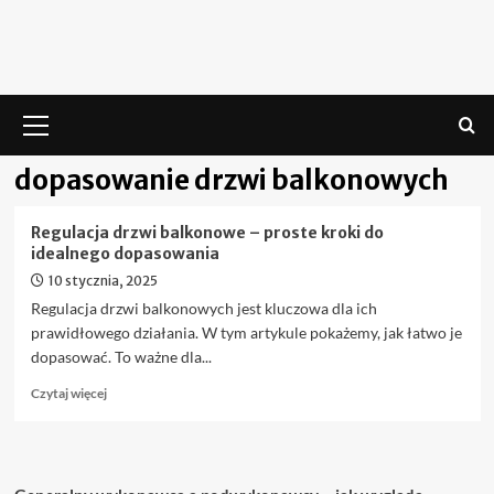
Skip
to
content
Menu
główne
dopasowanie drzwi balkonowych
Regulacja drzwi balkonowe – proste kroki do
idealnego dopasowania
10 stycznia, 2025
Regulacja drzwi balkonowych jest kluczowa dla ich
prawidłowego działania. W tym artykule pokażemy, jak łatwo je
dopasować. To ważne dla...
Dowiedz
Czytaj więcej
się
więcej
o
Regulacja